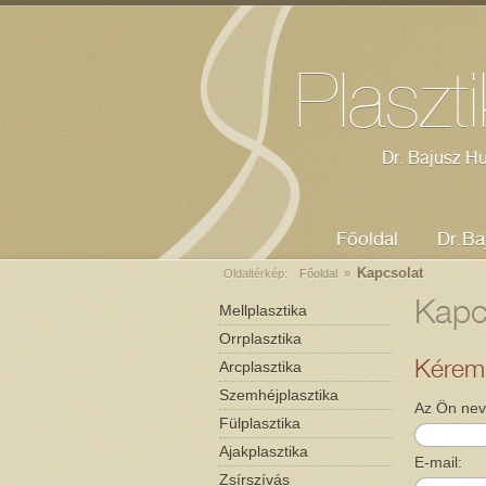
Dr. Bajusz Huba - plasztikai sebész
Mellplasztika
Orrplasztika
Kozmetikus Szeged
Plaszt
Dr. Bajusz Hu
Főoldal
Dr.Ba
Kapcsolat
Oldaltérkép:
Főoldal
»
Kapc
Mellplasztika
Orrplasztika
Arcplasztika
Kérem, 
Szemhéjplasztika
Az Ön nev
Fülplasztika
Ajakplasztika
E-mail:
Zsírszívás