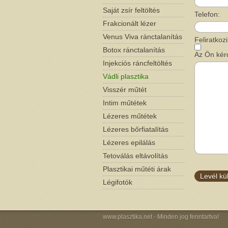
Saját zsír feltöltés
Telefon:
Frakcionált lézer
Venus Viva ránctalanítás
Feliratkoz
Botox ránctalanítás
Az Ön kér
Injekciós ráncfeltöltés
Vádli plasztika
Visszér műtét
Intim műtétek
Lézeres műtétek
Lézeres bőrfiatalítás
Lézeres epilálás
Tetoválás eltávolítás
Plasztikai műtéti árak
Légifotók
www.plasztika.net
- Minden jog fenntartva!