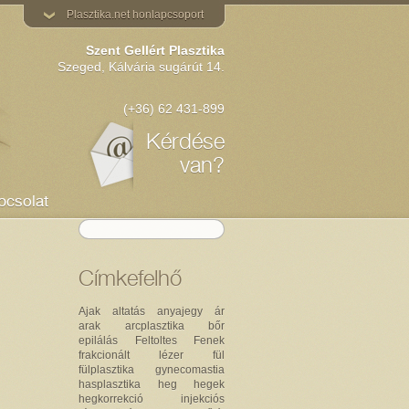
Plasztika.net honlapcsoport
Szent Gellért Plasztika
Szeged, Kálvária sugárút 14.
(+36) 62 431-899
Kérdése
van?
pcsolat
Címkefelhő
Ajak
altatás
anyajegy
ár
arak
arcplasztika
bőr
epilálás
Feltoltes
Fenek
frakcionált lézer
fül
fülplasztika
gynecomastia
hasplasztika
heg
hegek
hegkorrekció
injekciós