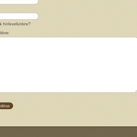
ik hírlevelünkre?
dése: