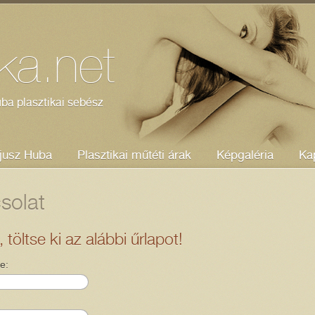
ika.net
ba plasztikai sebész
jusz Huba
Plasztikai műtéti árak
Képgaléria
Ka
solat
töltse ki az alábbi űrlapot!
e: