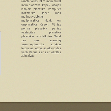
ráncfeltöltés
intim
intim műtét
Intim plasztika
képek
kisajak
kisajak plasztika
komputer
Kozmetika
lézer
mell
mellnagyobbítás
mellplasztika
Nyak
orr
orrplasztika
őssejt
Pénisz
pénisz plasztika
penisz
vastagitas
plasztika
plasztikai
ráncfeltöltés
Saját
zsír
szem
szemhéj
szemhéjplasztika
szilikon
tetoválás
tetoválás eltávolítás
vádli
Venus
zsír
zsír feltöltés
zsírszívás