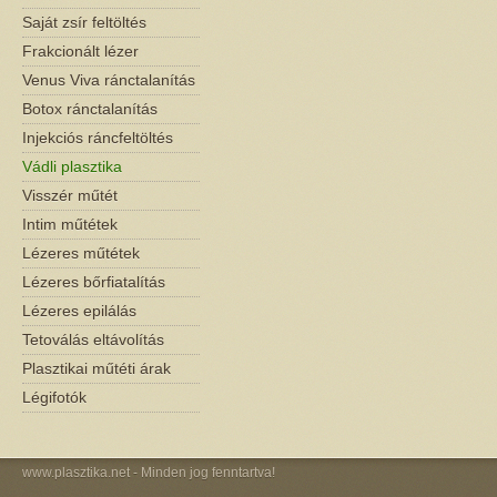
Saját zsír feltöltés
Frakcionált lézer
Venus Viva ránctalanítás
Botox ránctalanítás
Injekciós ráncfeltöltés
Vádli plasztika
Visszér műtét
Intim műtétek
Lézeres műtétek
Lézeres bőrfiatalítás
Lézeres epilálás
Tetoválás eltávolítás
Plasztikai műtéti árak
Légifotók
www.plasztika.net
- Minden jog fenntartva!