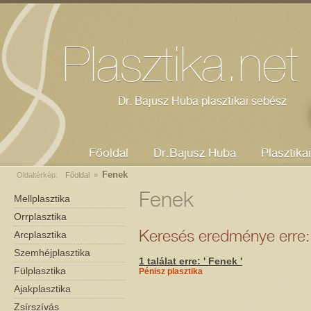
Dr. Bajusz Huba - plasztikai sebész
Mellplasztika
Orrplasztika
Kozmetikus Szeged
Plasztika.net
Dr. Bajusz Huba plasztikai sebész
Főoldal
Dr.Bajusz Huba
Plasztika
Fenek
Oldaltérkép:
Főoldal
»
Fenek
Mellplasztika
Orrplasztika
Arcplasztika
Keresés eredménye erre: 
Szemhéjplasztika
1 találat erre: ' Fenek '
Fülplasztika
Pénisz plasztika
Ajakplasztika
Zsírszívás