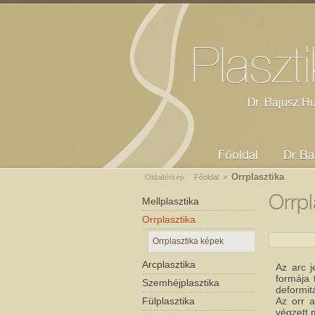
Dr. Bajusz Huba - plasztikai sebész
Mellplasztika
Orrplasztika
Kozmetikus Szeged
Plaszt
Dr. Bajusz Hu
Főoldal
Dr.Ba
Orrplasztika
Oldaltérkép:
Főoldal
»
Orrpl
Mellplasztika
Orrplasztika
Orrplasztika képek
Arcplasztika
Az arc j
formája 
Szemhéjplasztika
deformitá
Fülplasztika
Az orr a
végzett 