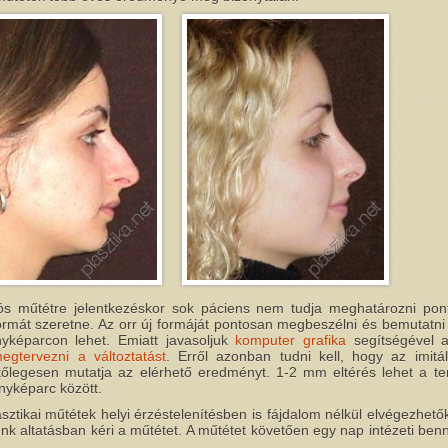
ós műtétre jelentkezéskor sok páciens nem tudja meghatározni pon
ormát szeretne. Az orr új formáját pontosan megbeszélni és bemutatni
nyképarcon lehet. Emiatt javasoljuk
komputer grafika
segítségével a
egtervezni a változtatást
. Erről azonban tudni kell, hogy az imitá
őlegesen mutatja az elérhető eredményt. 1-2 mm eltérés lehet a te
nyképarc között.
asztikai műtétek helyi érzéstelenítésben is fájdalom nélkül elvégezhető
nk altatásban kéri a műtétet. A műtétet követően egy nap intézeti ben