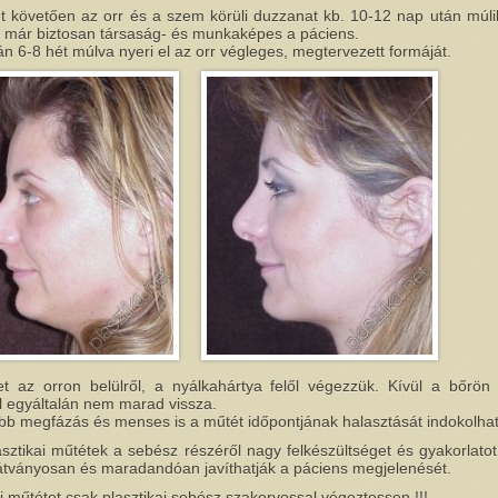
t követően az orr és a szem körüli duzzanat kb. 10-12 nap után múlik
el már biztosan társaság- és munkaképes a páciens.
án 6-8 hét múlva nyeri el az orr végleges, megtervezett formáját.
t az orron belülről, a nyálkahártya felől végezzük. Kívül a bőrön 
 egyáltalán nem marad vissza.
bb megfázás és menses is a műtét időpontjának halasztását indokolhat
asztikai műtétek a sebész részéről nagy felkészültséget és gyakorlatot
látványosan és maradandóan javíthatják a páciens megjelenését.
ai műtétet csak plasztikai sebész szakorvossal végeztessen !!!