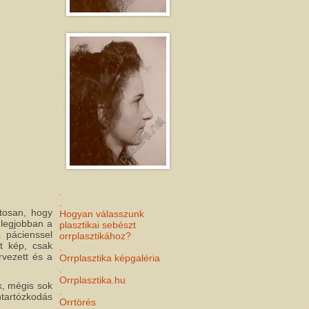
.
.
tosan, hogy
Hogyan válasszunk
 legjobban a
plasztikai sebészt
 pácienssel
orrplasztikához?
lt kép, csak
.
rvezett és a
Orrplasztika képgaléria
.
Orrplasztika.hu
k, mégis sok
.
ntartózkodás
Orrtörés