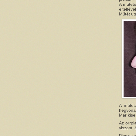
A műtéte
elteltév
Műtét ut
A műtéte
hegvonal
Már kise
Az orrpl
viszont 
Plasztik