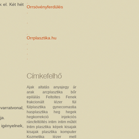
.
 el. Két hét
Orrsövényferdülés
.
.
.
Orrplasztika.hu
.
.
.
.
Címkefelhő
Ajak
altatás
anyajegy
ár
arak
arcplasztika
bőr
epilálás
Feltoltes
Fenek
frakcionált lézer
fül
fülplasztika
gynecomastia
varratvonal,
hasplasztika
heg
hegek
hegkorrekció
injekciós
ja.
ráncfeltöltés
intim
intim műtét
 igényelnek,
Intim plasztika
képek
kisajak
kisajak plasztika
komputer
Kozmetika
lézer
mell