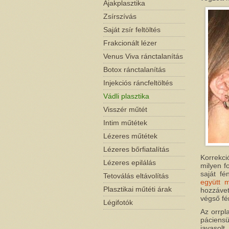
Ajakplasztika
Zsírszívás
Saját zsír feltöltés
Frakcionált lézer
Venus Viva ránctalanítás
Botox ránctalanítás
Injekciós ráncfeltöltés
Vádli plasztika
Visszér műtét
Intim műtétek
Lézeres műtétek
Lézeres bőrfiatalítás
Korrekci
Lézeres epilálás
milyen f
saját fé
Tetoválás eltávolítás
együtt m
Plasztikai műtéti árak
hozzávet
végső fé
Légifotók
Az orrpl
páciensü
javasolt.