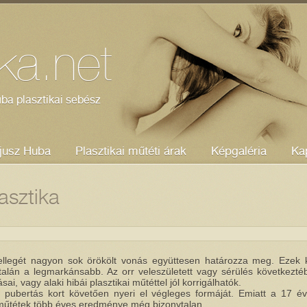
ika.net
ba plasztikai sebész
jusz Huba
Plasztikai műtéti árak
Képgaléria
Ka
asztika
ellegét nagyon sok örökölt vonás együttesen határozza meg. Ezek 
talán a legmarkánsabb. Az orr veleszületett vagy sérülés következtéb
sai, vagy alaki hibái plasztikai műtéttel jól korrigálhatók.
 pubertás kort követően nyeri el végleges formáját. Emiatt a 17 év
műtétek több éves eredménye még bizonytalan.