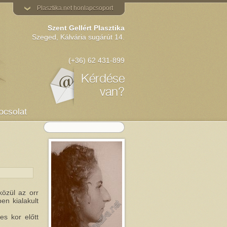
Plasztika.net honlapcsoport
Szent Gellért Plasztika
Szeged, Kálvária sugárút 14.
(+36) 62 431-899
Kérdése
van?
pcsolat
közül az orr
en kialakult
es kor előtt