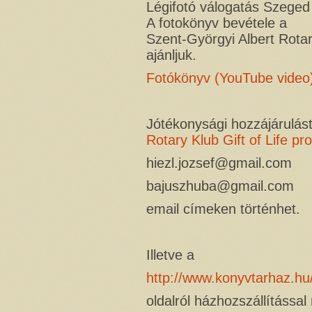
Légifotó válogatás Szeged 
A fotokönyv bevétele a
Szent-Györgyi Albert Rota
ajánljuk.
Fotókönyv (YouTube video
Jótékonysági hozzájárulást
Rotary Klub Gift of Life p
hiezl.jozsef
@gmail.com 
bajuszhuba@gmail.com
email címeken történhet.
Illetve a
http://www.konyvtarhaz.hu
oldalról házhozszállítással