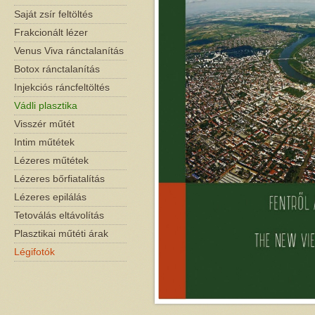
Saját zsír feltöltés
Frakcionált lézer
Venus Viva ránctalanítás
Botox ránctalanítás
Injekciós ráncfeltöltés
Vádli plasztika
Visszér műtét
Intim műtétek
Lézeres műtétek
Lézeres bőrfiatalítás
Lézeres epilálás
Tetoválás eltávolítás
Plasztikai műtéti árak
Légifotók