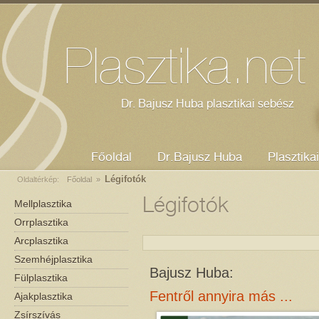
Dr. Bajusz Huba - plasztikai sebész
Mellplasztika
Orrplasztika
Kozmetikus Szeged
Plasztika.net
Dr. Bajusz Huba plasztikai sebész
Főoldal
Dr.Bajusz Huba
Plasztika
Légifotók
Oldaltérkép:
Főoldal
»
Légifotók
Mellplasztika
Orrplasztika
Arcplasztika
Szemhéjplasztika
Bajusz Huba:
Fülplasztika
Fentről annyira más ...
Ajakplasztika
Zsírszívás