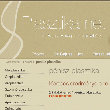
Dr. Bajusz Huba - plasztikai sebész
Mellplasztika
Orrplasztika
Kozmetikus Szeged
Plasztika.net
Dr. Bajusz Huba plasztikai sebész
Főoldal
Dr.Bajusz Huba
Plasztika
pénisz plasztika
Oldaltérkép:
Főoldal
»
pénisz plasztika
Mellplasztika
Orrplasztika
Arcplasztika
Keresés eredménye erre: '
Szemhéjplasztika
1 találat erre: ' pénisz plasztika '
Fülplasztika
Pénisz plasztika
Ajakplasztika
Zsírszívás