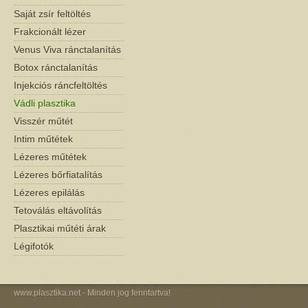
Saját zsír feltöltés
Frakcionált lézer
Venus Viva ránctalanítás
Botox ránctalanítás
Injekciós ráncfeltöltés
Vádli plasztika
Visszér műtét
Intim műtétek
Lézeres műtétek
Lézeres bőrfiatalítás
Lézeres epilálás
Tetoválás eltávolítás
Plasztikai műtéti árak
Légifotók
www.plasztika.net
- Minden jog fenntartva!